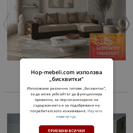
ЪГЪЛ ОСКАР
Hop-mebeli.com използва
779,00 €
1523,59 лв.
„бисквитки“
Използваме различни типове „бисквитки“,
за да може уебсайтът да функционира
правилно, за персонализиране на
ПРОДУКТИ
съдържанието и за подобряване на
потребителското изживяване.
Научете
повече тук.
ПРИЕМАМ ВСИЧКИ