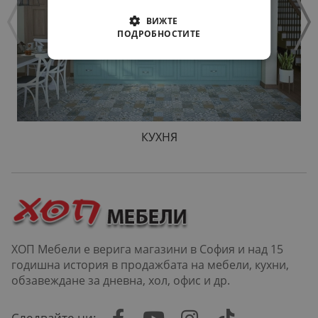
ВИЖТЕ
ПОДРОБНОСТИТЕ
КУХНЯ
ХОП Мебели е верига магазини в София и над 15
годишна история в продажбата на мебели, кухни,
обзавеждане за дневна, хол, офис и др.
Следвайте ни: