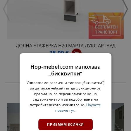
ДОЛНА ЕТАЖЕРКА Н20 МАРТА ЛУКС АРТУУД
38,00 €
Hop-mebeli.com използва
„бисквитки“
Използваме различни типове „бисквитки“,
за да може уебсайтът да функционира
ПРОДУКТИ
правилно, за персонализиране на
съдържанието и за подобряване на
потребителското изживяване.
Научете
повече тук.
ПРИЕМАМ ВСИЧКИ