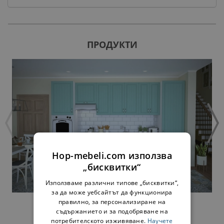
ПРОДУКТИ
Hop-mebeli.com използва
„бисквитки“
Използваме различни типове „бисквитки“,
за да може уебсайтът да функционира
правилно, за персонализиране на
КУХНЯ
съдържанието и за подобряване на
потребителското изживяване.
Научете