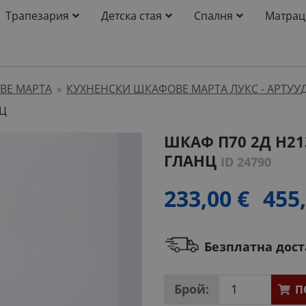
Трапезария
Детска стая
Спалня
Матрац
ВЕ МАРТА
КУХНЕНСКИ ШКАФОВЕ МАРТА ЛУКС - АРТУУД
»
НЦ
ШКАФ П70 2Д H21
ГЛАНЦ
ID 24790
233,00 €
455,
Безплатна дос
Брой:
П