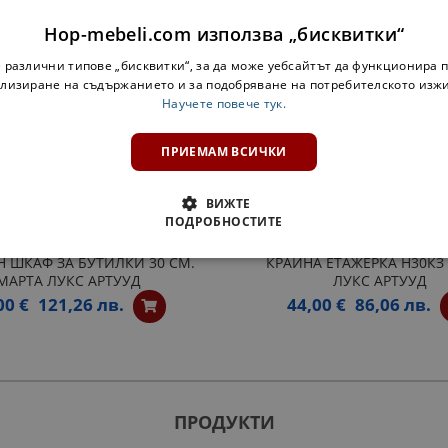
ДОБАВИ В КОМПЛЕКТА
Hop-mebeli.com използва „бисквитки“
 различни типове „бисквитки“, за да може уебсайтът да функционира п
лизиране на съдържанието и за подобряване на потребителското изж
Научете повече тук.
ПРИЕМАМ ВСИЧКИ
ВИЖТЕ
ПОДРОБНОСТИТЕ
Н ШКАФ ЗА БУТИЛКИ 30 СМ.
КРАЙНА ЕТАЖЕРКА Н30КЗ
МАРТА ЛУКС АРТУУД
ЛУКС АРТУУД
00 €
121,26 лв.
44,00 €
86,06 лв.
ПРОДУКТИ