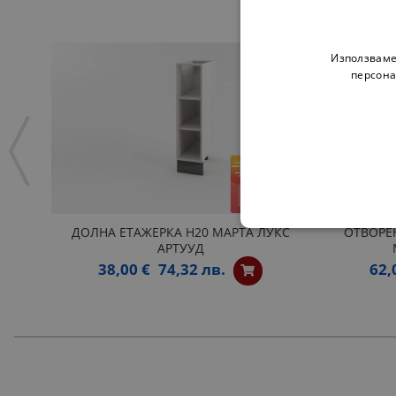
Използваме
персона
ДОЛНА ЕТАЖЕРКА Н20 МАРТА ЛУКС
ОТВОРЕ
АРТУУД
38,00 €
74,32 лв.
62,