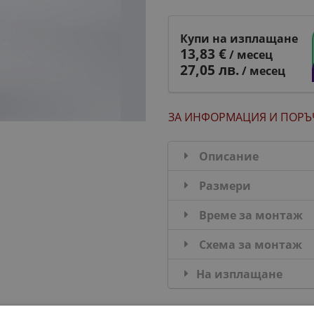
Купи на изплащане
13,83 €
/ месец
27,05 лв.
/ месец
ЗА ИНФОРМАЦИЯ
И ПОРЪ
Описание
Размери
Време за монтаж
Схема за монтаж
На изплащане