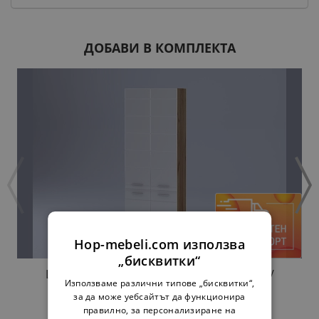
ДОБАВИ В КОМПЛЕКТА
Hop-mebeli.com използва
„бисквитки“
ШКАФ П70 2Д H213 БИАНКА БЯЛ ГЛАНЦ /
Използваме различни типове „бисквитки“,
ЗЛАТЕН ДЪБ
за да може уебсайтът да функционира
290,00 €
567,19 лв.
правилно, за персонализиране на