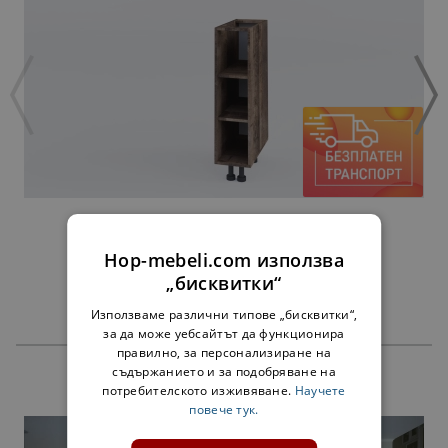
ДОЛНА ЕТАЖЕРКА Н20 МАРТА ЛУКС
КОЛОНИАЛЕН ДЪБ
Hop-mebeli.com използва
38,00 €
74,32 лв.
„бисквитки“
Използваме различни типове „бисквитки“,
за да може уебсайтът да функционира
правилно, за персонализиране на
съдържанието и за подобряване на
ПРОДУКТИ
потребителското изживяване.
Научете
повече тук.