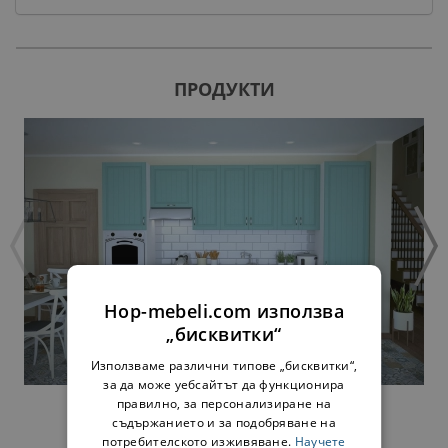
ПРОДУКТИ
Hop-mebeli.com използва
„бисквитки“
Използваме различни типове „бисквитки“,
за да може уебсайтът да функционира
правилно, за персонализиране на
КУХНЯ
съдържанието и за подобряване на
потребителското изживяване.
Научете