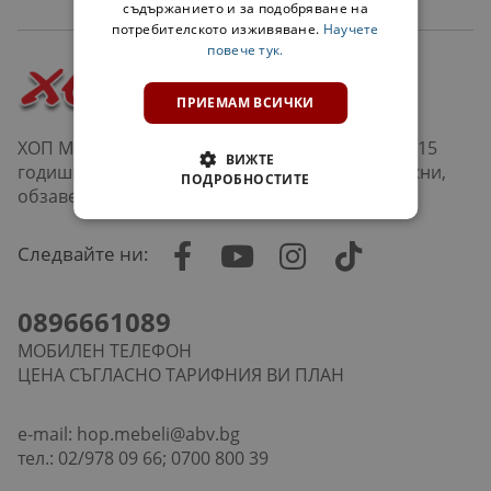
съдържанието и за подобряване на
потребителското изживяване.
Научете
повече тук.
ПРИЕМАМ ВСИЧКИ
ХОП Мебели е верига магазини в София и над 15
ВИЖТЕ
годишна история в продажбата на мебели, кухни,
ПОДРОБНОСТИТЕ
обзавеждане за дневна, хол, офис и др.
Следвайте ни:
0896661089
МОБИЛЕН ТЕЛЕФОН
ЦЕНА СЪГЛАСНО ТАРИФНИЯ ВИ ПЛАН
e-mail:
hop.mebeli@abv.bg
тел.: 02/978 09 66; 0700 800 39