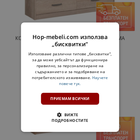
Hop-mebeli.com използва
КОМОД С 6 ЧЕКМЕДЖЕТА РОМА 6F - СОНОМА
„бисквитки“
259,00 €
506,56 лв.
Използваме различни типове „бисквитки“,
за да може уебсайтът да функционира
правилно, за персонализиране на
съдържанието и за подобряване на
потребителското изживяване.
Научете
повече тук.
ПРИЕМАМ ВСИЧКИ
ВИЖТЕ
ПОДРОБНОСТИТЕ