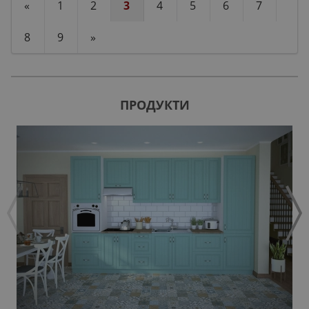
«
1
2
3
4
5
6
7
8
9
»
ПРОДУКТИ