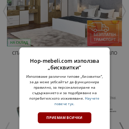
НА СКЛАД
СПАЛЕН КОМПЛЕКТ КИМ MAX АРТИЗАН / БЯЛО
357,00 €
698,23 лв.
Hop-mebeli.com използва
„бисквитки“
Използваме различни типове „бисквитки“,
за да може уебсайтът да функционира
ДОПЪЛНИ КОМПЛЕКТ:
правилно, за персонализиране на
съдържанието и за подобряване на
потребителското изживяване.
Научете
повече тук.
ПРИЕМАМ ВСИЧКИ