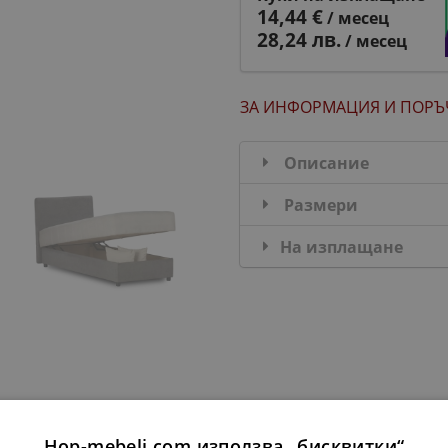
14,44 €
/ месец
28,24 лв.
/ месец
ЗА ИНФОРМАЦИЯ
И ПОРЪ
Описание
Размери
На изплащане
ДОПЪЛНИ КОМПЛЕКТ
Hop-mebeli.com използва „бисквитки“