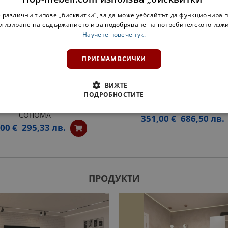
 различни типове „бисквитки“, за да може уебсайтът да функционира п
лизиране на съдържанието и за подобряване на потребителското изж
Научете повече тук.
ПРИЕМАМ ВСИЧКИ
ВИЖТЕ
ПОДРОБНОСТИТЕ
С 4 ЧЕКМЕДЖЕТА РОМА 4 -
ГАРДЕРОБ 180 СОНО
СОНОМА
351,00 €
686,50 лв.
00 €
295,33 лв.
ПРОДУКТИ