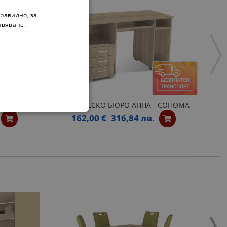
равилно, за
ивяване.
МА
УЧЕНИЧЕСКО БЮРО АННА - СОНОМА
162,00 €
316,84 лв.