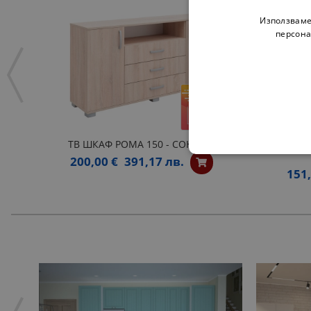
Използваме
персона
ТВ ШКАФ РОМА 150 - СОНОМА
СКРИН 
200,00 €
391,17 лв.
151,