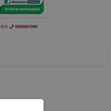
ЧКИ
:
0896661089