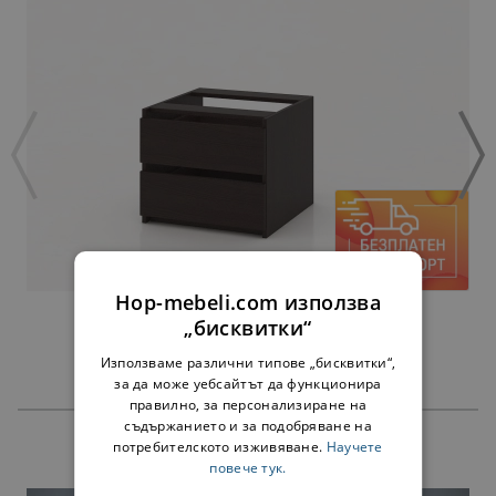
Hop-mebeli.com използва
ЧЕКМЕДЖЕТА АЛФА ВЕНГЕ - ЗА 45 СМ
„бисквитки“
38,00 €
74,32 лв.
Използваме различни типове „бисквитки“,
за да може уебсайтът да функционира
правилно, за персонализиране на
съдържанието и за подобряване на
потребителското изживяване.
Научете
ПРОДУКТИ
повече тук.