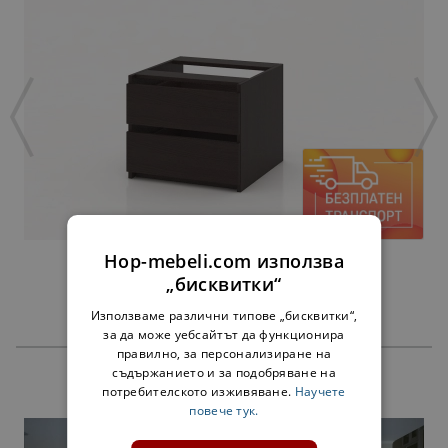
Hop-mebeli.com използва
ЧЕКМЕДЖЕТА АЛФА ВЕНГЕ - ЗА 45 СМ
„бисквитки“
38,00 €
Използваме различни типове „бисквитки“,
за да може уебсайтът да функционира
правилно, за персонализиране на
съдържанието и за подобряване на
ПРОДУКТИ
потребителското изживяване.
Научете
повече тук.