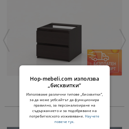
Hop-mebeli.com използва
ЧЕКМЕДЖЕТА АЛФА ВЕНГЕ - ЗА 45 СМ
„бисквитки“
38,00 €
74,32 лв.
Използваме различни типове „бисквитки“,
за да може уебсайтът да функционира
правилно, за персонализиране на
съдържанието и за подобряване на
потребителското изживяване.
Научете
ПРОДУКТИ
повече тук.