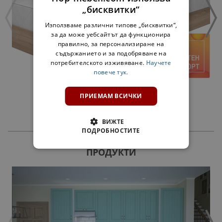
„бисквитки“
Използваме различни типове „бисквитки“,
за да може уебсайтът да функционира
правилно, за персонализиране на
съдържанието и за подобряване на
потребителското изживяване.
Научете
повече тук.
ПРИСТА ПРАВА С МАТРАК - СОНОМА
ПРИЕМАМ ВСИЧКИ
224,00 €
438,11 лв.
ВИЖТЕ
ПОДРОБНОСТИТЕ
ПРОДУКТИ