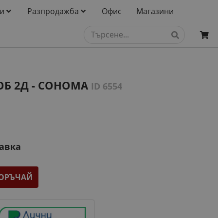
и
Разпродажба
Офис
Магазини
ОБ 2Д - СОНОМА
ID 6554
тавка
ОРЪЧАЙ