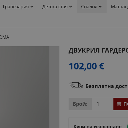
Трапезария
Детска стая
Спалня
Матрац
НОМА
ДВУКРИЛ ГАРДЕР
102,00 €
Безплатна дос
Брой:
П
Купи на изплащане