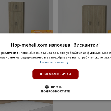
Hop-mebeli.com използва „бисквитки“
РОБ 2Д 2Ш С НАДСТРОЙКА
ГАРДЕРОБ 3Д 2Ш
 различни типове „бисквитки“, за да може уебсайтът да функционира п
183,00 €
173,00 €
лизиране на съдържанието и за подобряване на потребителското изж
Научете повече тук.
ПРИЕМАМ ВСИЧКИ
ДОПЪЛНИ КОМПЛЕКТ
ВИЖТЕ
ПОДРОБНОСТИТЕ