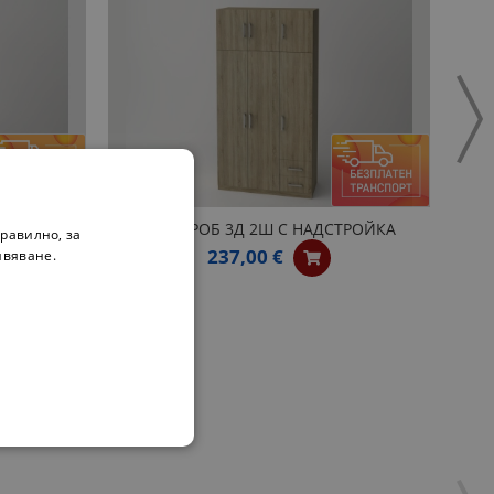
ГАРДЕРОБ 3Д 2Ш С НАДСТРОЙКА
равилно, за
237,00 €
ивяване.