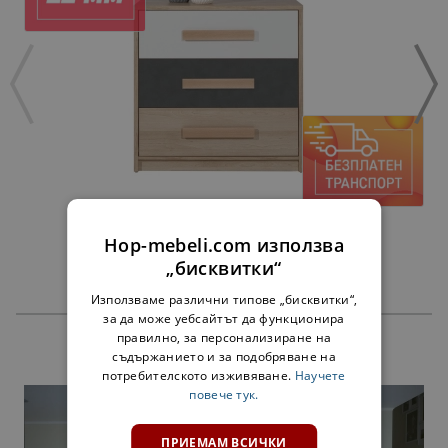
КОМOД АЙГО AG1
Hop-mebeli.com използва
108,00 €
211,23 лв.
„бисквитки“
Използваме различни типове „бисквитки“,
за да може уебсайтът да функционира
правилно, за персонализиране на
ПРОДУКТИ
съдържанието и за подобряване на
потребителското изживяване.
Научете
повече тук.
ПРИЕМАМ ВСИЧКИ