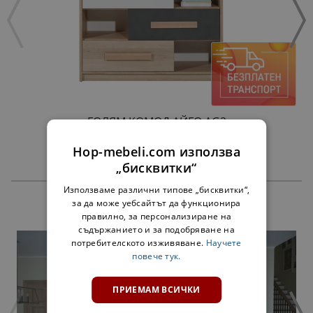
ГОЛЯМ КОМOД АЙГО AG2
135,00 €
Hop-mebeli.com използва
„бисквитки“
Използваме различни типове „бисквитки“,
за да може уебсайтът да функционира
ПРОДУКТИ
правилно, за персонализиране на
съдържанието и за подобряване на
потребителското изживяване.
Научете
повече тук.
ПРИЕМАМ ВСИЧКИ