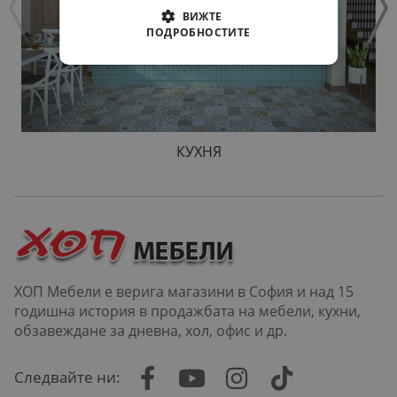
ВИЖТЕ
ПОДРОБНОСТИТЕ
КУХНЯ
ХОП Мебели е верига магазини в София и над 15
годишна история в продажбата на мебели, кухни,
обзавеждане за дневна, хол, офис и др.
Следвайте ни: