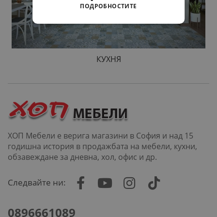
ПОДРОБНОСТИТЕ
КУХНЯ
ХОП Мебели е верига магазини в София и над 15
годишна история в продажбата на мебели, кухни,
обзавеждане за дневна, хол, офис и др.
Следвайте ни:
0896661089