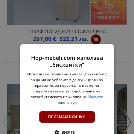
ШКАФ П70 2Д H213 СОФИ ГЛИНА
267,00 €
522,21 лв.
Hop-mebeli.com използва
„бисквитки“
ПРОДУКТИ
Използваме различни типове „бисквитки“,
за да може уебсайтът да функционира
правилно, за персонализиране на
съдържанието и за подобряване на
потребителското изживяване.
Научете
повече тук.
ПРИЕМАМ ВСИЧКИ
ВИЖТЕ