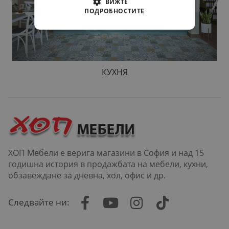
ВИЖТЕ
ПОДРОБНОСТИТЕ
КУХНЯ
ХОП Мебели е верига магазини в София и над 15
годишна история в продажбата на мебели, кухни,
обзавеждане за дневна, хол, офис и др.
Следвайте ни: