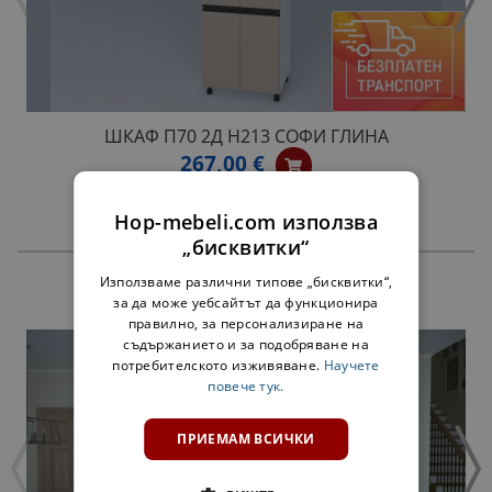
ШКАФ П70 2Д H213 СОФИ ГЛИНА
267,00 €
Hop-mebeli.com използва
„бисквитки“
Използваме различни типове „бисквитки“,
ПРОДУКТИ
за да може уебсайтът да функционира
правилно, за персонализиране на
съдържанието и за подобряване на
потребителското изживяване.
Научете
повече тук.
ПРИЕМАМ ВСИЧКИ