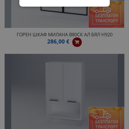
ГОРЕН ШКАФ МИЛАНА B80СК АЛ БЯЛ H920
286,00 €