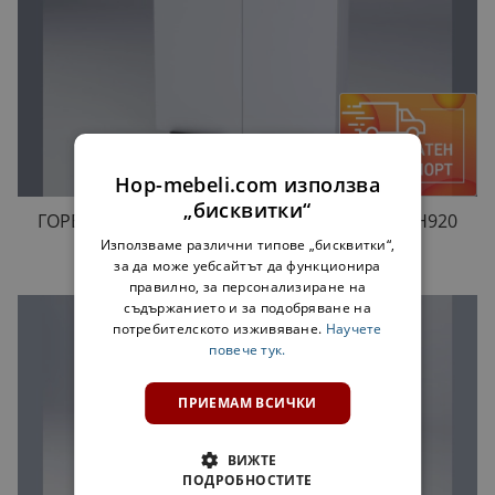
Hop-mebeli.com използва
„бисквитки“
ГОРЕН ШКАФ МИЛАНА B80 БЯЛА КОПРИНА H920
175,00 €
Използваме различни типове „бисквитки“,
за да може уебсайтът да функционира
правилно, за персонализиране на
съдържанието и за подобряване на
потребителското изживяване.
Научете
повече тук.
ПРИЕМАМ ВСИЧКИ
ВИЖТЕ
ПОДРОБНОСТИТЕ