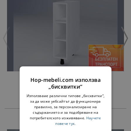
ДОЛНА ЕТАЖЕРКА МИЛАНА Н20П БЯЛА
Hop-mebeli.com използва
34,00 €
„бисквитки“
Използваме различни типове „бисквитки“,
за да може уебсайтът да функционира
правилно, за персонализиране на
съдържанието и за подобряване на
потребителското изживяване.
Научете
ПРОДУКТИ
повече тук.