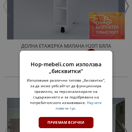
ДОЛНА ЕТАЖЕРКА МИЛАНА Н20П БЯЛА
34,00 €
66,50 лв.
Hop-mebeli.com използва
„бисквитки“
Използваме различни типове „бисквитки“,
за да може уебсайтът да функционира
ПРОДУКТИ
правилно, за персонализиране на
съдържанието и за подобряване на
потребителското изживяване.
Научете
повече тук.
ПРИЕМАМ ВСИЧКИ