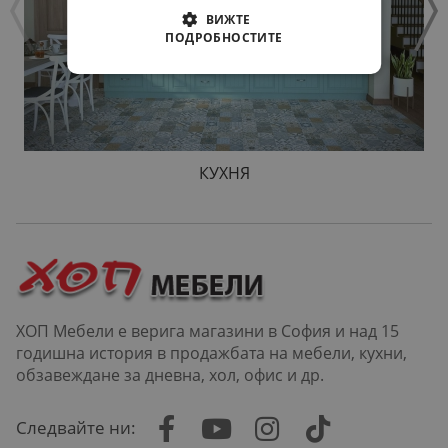
ВИЖТЕ
ПОДРОБНОСТИТЕ
КУХНЯ
ХОП Мебели е верига магазини в София и над 15
годишна история в продажбата на мебели, кухни,
обзавеждане за дневна, хол, офис и др.
Следвайте ни: