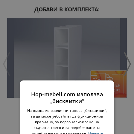
ДОБАВИ В КОМПЛЕКТА:
Hop-mebeli.com използва
„бисквитки“
ДОЛНА ЕТАЖЕРКА МИЛАНА Н20П БЯЛА
34,00 €
66,50 лв.
Използваме различни типове „бисквитки“,
за да може уебсайтът да функционира
правилно, за персонализиране на
съдържанието и за подобряване на
потребителското изживяване.
Научете