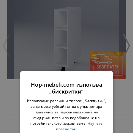
Hop-mebeli.com използва
ДОЛНА ЕТАЖЕРКА МИЛАНА Н20П БЯЛА
„бисквитки“
34,00 €
66,50 лв.
Използваме различни типове „бисквитки“,
за да може уебсайтът да функционира
правилно, за персонализиране на
съдържанието и за подобряване на
потребителското изживяване.
Научете
ПРОДУКТИ
повече тук.