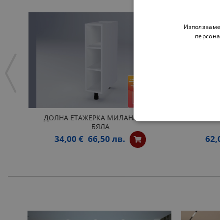
Използваме
персона
ДОЛНА ЕТАЖЕРКА МИЛАНА Н20П
ОТВ
БЯЛА
34,00 €
66,50 лв.
62,