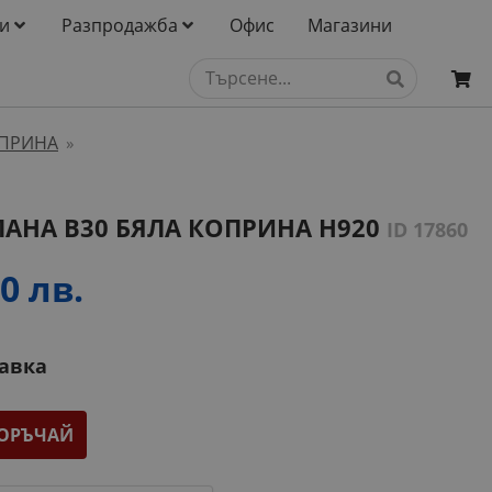
и
Разпродажба
Офис
Магазини
ОПРИНА
»
АНА B30 БЯЛА КОПРИНА H920
ID 17860
0 лв.
тавка
ОРЪЧАЙ