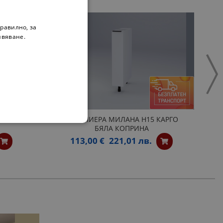
равилно, за
ивяване.
НА Н30КЗ
БУТИЛИЕРА МИЛАНА Н15 КАРГО
БЯЛА КОПРИНА
113,00 €
221,01 лв.