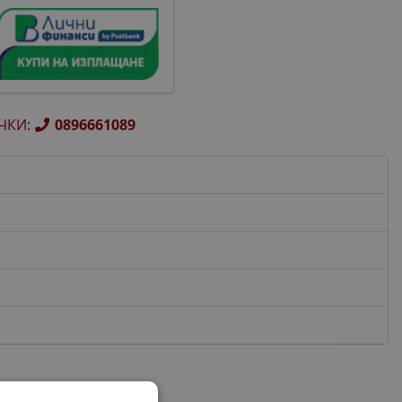
ЧКИ
:
0896661089