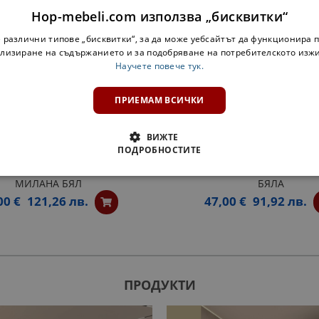
Hop-mebeli.com използва „бисквитки“
 различни типове „бисквитки“, за да може уебсайтът да функционира п
лизиране на съдържанието и за подобряване на потребителското изж
Научете повече тук.
ПРИЕМАМ ВСИЧКИ
ВИЖТЕ
ПОДРОБНОСТИТЕ
ОРЕН ШКАФ ЗА БУТИЛКИ
ЗАОБЛЕНА ЕТАЖЕРКА МИЛА
МИЛАНА БЯЛ
БЯЛА
00 €
121,26 лв.
47,00 €
91,92 лв.
ПРОДУКТИ