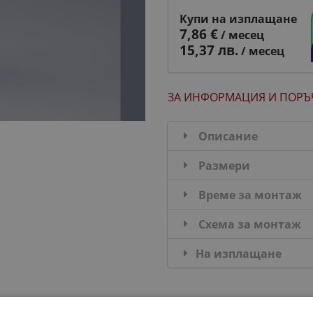
Купи на изплащане
7,86 €
/ месец
15,37 лв.
/ месец
ЗА ИНФОРМАЦИЯ
И ПОРЪ
Описание
Размери
Време за монтаж
Схема за монтаж
На изплащане
ДОБАВИ В КОМПЛЕКТА: