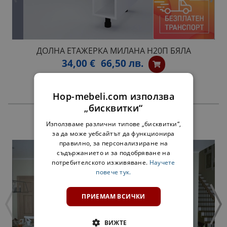
ДОЛНА ЕТАЖЕРКА МИЛАНА Н20П БЯЛА
34,00 €
66,50 лв.
Hop-mebeli.com използва
„бисквитки“
ПРОДУКТИ
Използваме различни типове „бисквитки“,
за да може уебсайтът да функционира
правилно, за персонализиране на
съдържанието и за подобряване на
потребителското изживяване.
Научете
повече тук.
ПРИЕМАМ ВСИЧКИ
ВИЖТЕ