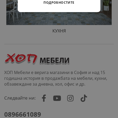
ПОДРОБНОСТИТЕ
КУХНЯ
ХОП Мебели е верига магазини в София и над 15
годишна история в продажбата на мебели, кухни,
обзавеждане за дневна, хол, офис и др.
Следвайте ни:
0896661089