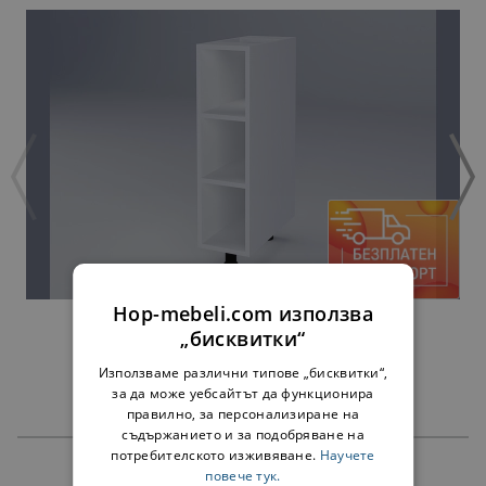
Hop-mebeli.com използва
ДОЛНА ЕТАЖЕРКА МИЛАНА Н20П БЯЛА
„бисквитки“
34,00 €
Използваме различни типове „бисквитки“,
за да може уебсайтът да функционира
правилно, за персонализиране на
съдържанието и за подобряване на
потребителското изживяване.
Научете
повече тук.
ПРОДУКТИ