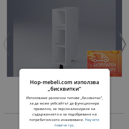
Hop-mebeli.com използва
ДОЛНА ЕТАЖЕРКА МИЛАНА Н20П БЯЛА
„бисквитки“
34,00 €
66,50 лв.
Използваме различни типове „бисквитки“,
за да може уебсайтът да функционира
правилно, за персонализиране на
съдържанието и за подобряване на
потребителското изживяване.
Научете
ПРОДУКТИ
повече тук.