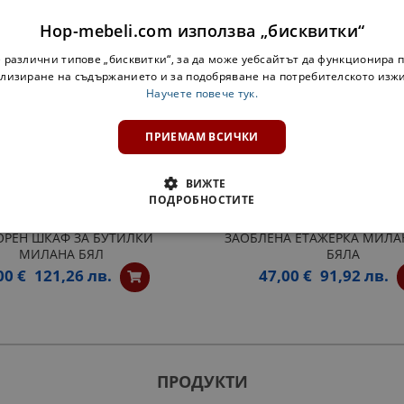
ДОБАВИ В КОМПЛЕКТА:
Hop-mebeli.com използва „бисквитки“
 различни типове „бисквитки“, за да може уебсайтът да функционира п
лизиране на съдържанието и за подобряване на потребителското изж
Научете повече тук.
ПРИЕМАМ ВСИЧКИ
ВИЖТЕ
ПОДРОБНОСТИТЕ
ОРЕН ШКАФ ЗА БУТИЛКИ
ЗАОБЛЕНА ЕТАЖЕРКА МИЛА
МИЛАНА БЯЛ
БЯЛА
00 €
121,26 лв.
47,00 €
91,92 лв.
ПРОДУКТИ