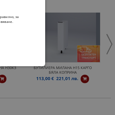
равилно, за
ивяване.
НА Н30КЗ
БУТИЛИЕРА МИЛАНА Н15 КАРГО
БЯЛА КОПРИНА
113,00 €
221,01 лв.