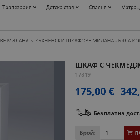
Трапезария
Детска стая
Спалня
Матрац
ВЕ МИЛАНА
КУХНЕНСКИ ШКАФОВЕ МИЛАНА - БЯЛА К
»
ШКАФ С ЧЕКМЕД
17819
175,00 €
342,
Безплатна дос
Брой:
П