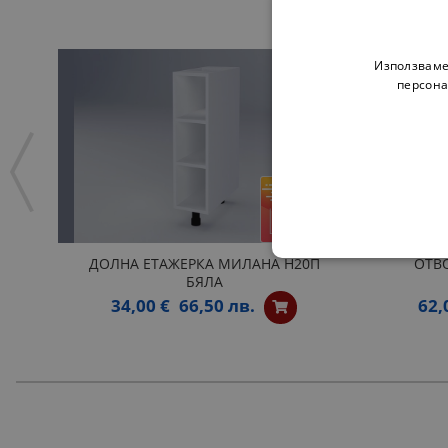
Използваме
персона
ДОЛНА ЕТАЖЕРКА МИЛАНА Н20П
ОТВ
БЯЛА
34,00 €
66,50 лв.
62,