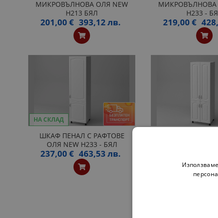
МИКРОВЪЛНОВА ОЛЯ NEW
МИКРОВЪЛНОВА
H213 БЯЛ
H233 - Б
201,00 €
393,12 лв.
219,00 €
428,
НА СКЛАД
ШКАФ ПЕНАЛ С РАФТОВЕ
ШКАФ П70 2Д 
ОЛЯ NEW H233 - БЯЛ
H213 БЯ
237,00 €
463,53 лв.
268,00 €
524,
Използваме
персона
«