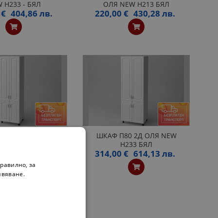
 H233 - БЯЛ
ОЛЯ NEW H213 БЯЛ
 €
404,86 лв.
220,00 €
430,28 лв.
70 2Д ОЛЯ NEW
ШКАФ П80 2Д ОЛЯ NEW
H233 БЯЛ
H233 БЯЛ
 €
561,32 лв.
314,00 €
614,13 лв.
равилно, за
ивяване.
0
»