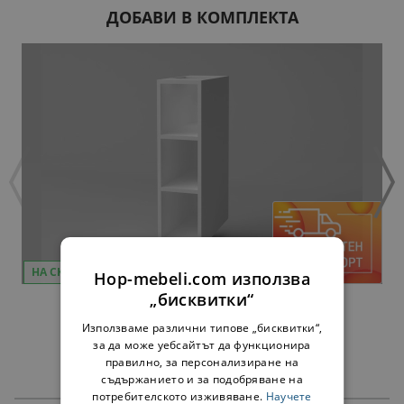
ДОБАВИ В КОМПЛЕКТА
НА СКЛАД
Hop-mebeli.com използва
„бисквитки“
ДОЛНА ЕТАЖЕРКА Н20 ОЛЯ NEW - БЯЛО
34,00 €
66,50 лв.
Използваме различни типове „бисквитки“,
за да може уебсайтът да функционира
правилно, за персонализиране на
съдържанието и за подобряване на
потребителското изживяване.
Научете