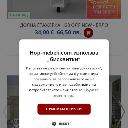
НА СКЛАД
ДОЛНА ЕТАЖЕРКА Н20 ОЛЯ NEW - БЯЛО
34,00 €
66,50 лв.
Hop-mebeli.com използва
„бисквитки“
ПРОДУКТИ
Използваме различни типове „бисквитки“,
за да може уебсайтът да функционира
правилно, за персонализиране на
съдържанието и за подобряване на
потребителското изживяване.
Научете
повече тук.
ПРИЕМАМ ВСИЧКИ
ВИЖТЕ