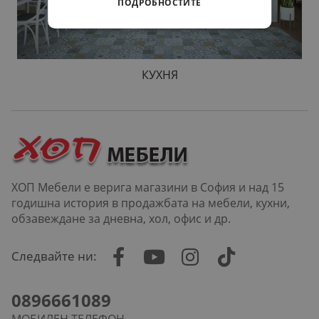
ПОДРОБНОСТИТЕ
КУХНЯ
ХОП Мебели е верига магазини в София и над 15
годишна история в продажбата на мебели, кухни,
обзавеждане за дневна, хол, офис и др.
Следвайте ни:
0896661089
МОБИЛЕН ТЕЛЕФОН