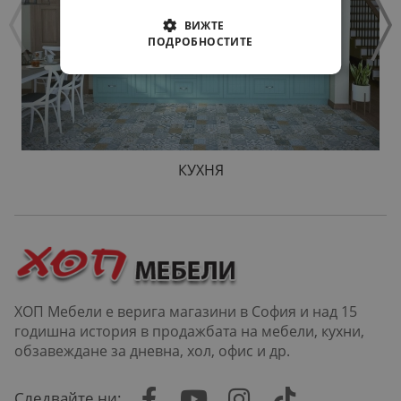
ВИЖТЕ
ПОДРОБНОСТИТЕ
КУХНЯ
ХОП Мебели е верига магазини в София и над 15
годишна история в продажбата на мебели, кухни,
обзавеждане за дневна, хол, офис и др.
Следвайте ни: