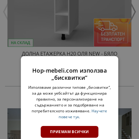
НА СКЛАД
ДОЛНА ЕТАЖЕРКА Н20 ОЛЯ NEW - БЯЛО
34,00 €
66,50 лв.
Hop-mebeli.com използва
„бисквитки“
Използваме различни типове „бисквитки“,
за да може уебсайтът да функционира
ПРОДУКТИ
правилно, за персонализиране на
съдържанието и за подобряване на
потребителското изживяване.
Научете
повече тук.
ПРИЕМАМ ВСИЧКИ