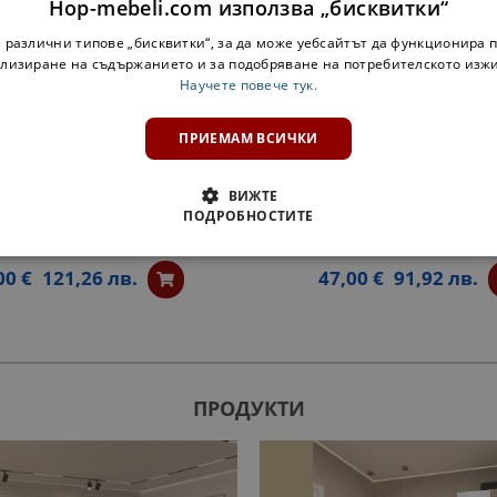
Hop-mebeli.com използва „бисквитки“
 различни типове „бисквитки“, за да може уебсайтът да функционира п
лизиране на съдържанието и за подобряване на потребителското изж
Научете повече тук.
ПРИЕМАМ ВСИЧКИ
ВИЖТЕ
ПОДРОБНОСТИТЕ
ЕН ШКАФ ЗА БУТИЛКИ ОЛЯ
КРАЙНА ЕТАЖЕРКА Н30КЗ 
NEW - БЯЛО
БЯЛО
00 €
121,26 лв.
47,00 €
91,92 лв.
ПРОДУКТИ