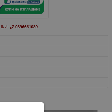
ЧКИ
:
0896661089