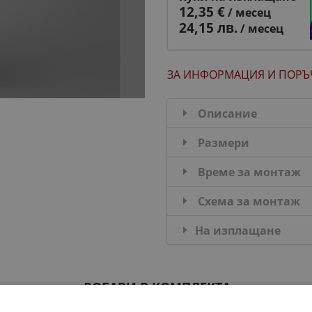
12,35 €
/ месец
24,15 лв.
/ месец
ЗА ИНФОРМАЦИЯ
И ПОРЪ
Описание
Размери
Време за монтаж
Схема за монтаж
На изплащане
ДОБАВИ В КОМПЛЕКТА