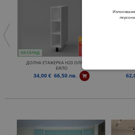
Използваме
персона
НА СКЛАД
ДОЛНА ЕТАЖЕРКА Н20 ОЛЯ NEW -
ОТВОР
БЯЛО
34,00 €
66,50 лв.
62,