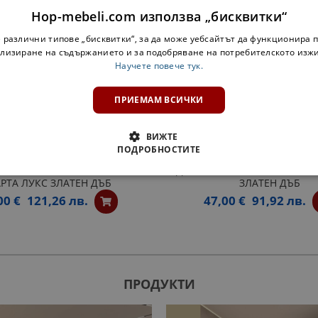
Hop-mebeli.com използва „бисквитки“
 различни типове „бисквитки“, за да може уебсайтът да функционира п
лизиране на съдържанието и за подобряване на потребителското изж
Научете повече тук.
ПРИЕМАМ ВСИЧКИ
ВИЖТЕ
ПОДРОБНОСТИТЕ
Н ШКАФ ЗА БУТИЛКИ 30 СМ.
ДОЛНА ЕТАЖЕРКА Н30КЗ МА
РТА ЛУКС ЗЛАТЕН ДЪБ
ЗЛАТЕН ДЪБ
00 €
121,26 лв.
47,00 €
91,92 лв.
ПРОДУКТИ