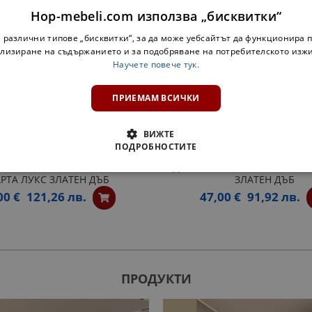
Hop-mebeli.com използва „бисквитки“
 различни типове „бисквитки“, за да може уебсайтът да функционира п
лизиране на съдържанието и за подобряване на потребителското изж
Научете повече тук.
ПРИЕМАМ ВСИЧКИ
ВИЖТЕ
ПОДРОБНОСТИТЕ
Н ШКАФ ЗА БУТИЛКИ 30 СМ.
ДОЛНА ЕТАЖЕРКА Н30КЗ МА
РТА ЛУКС ЗЛАТЕН ДЪБ
ЗЛАТЕН ДЪБ
00 €
121,26 лв.
47,00 €
91,92 лв.
ПРОДУКТИ