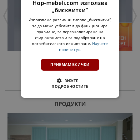
Hop-mebeli.com използва
„бисквитки“
Използваме различни типове „бисквитки“,
за да може уебсайтът да функционира
правилно, за персонализиране на
съдържанието и за подобряване на
потребителското изживяване.
Научете
повече тук.
ГОРЕН ШКАФ В60Х60 ПРАВ ЪГЪЛ СОФИ
ВУЛКАНИЧЕН КАМЪК
ПРИЕМАМ ВСИЧКИ
104,00 €
203,41 лв.
ВИЖТЕ
ПОДРОБНОСТИТЕ
ПРОДУКТИ