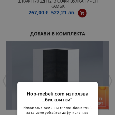
ШКАФ П70 2Д H213 СОФИ ВУЛКАНИЧЕН
КАМЪК
267,00 €
522,21 лв.
ДОБАВИ В КОМПЛЕКТА
Hop-mebeli.com използва
„бисквитки“
Използваме различни типове „бисквитки“,
за да може уебсайтът да функционира