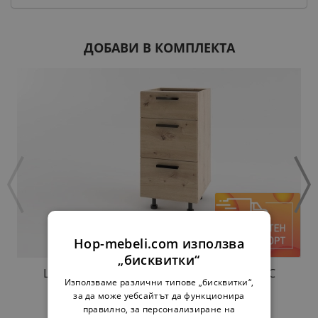
ДОБАВИ В КОМПЛЕКТА
Hop-mebeli.com използва
„бисквитки“
ШКАФ С ЧЕКМЕДЖЕТА H40Ш МАРТА ЛУКС
Използваме различни типове „бисквитки“,
ЗЛАТЕН ДЪБ
за да може уебсайтът да функционира
75,00 €
146,69 лв.
правилно, за персонализиране на