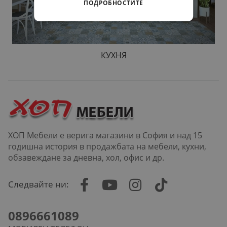
ПОДРОБНОСТИТЕ
КУХНЯ
ХОП Мебели е верига магазини в София и над 15
годишна история в продажбата на мебели, кухни,
обзавеждане за дневна, хол, офис и др.
Следвайте ни:
0896661089