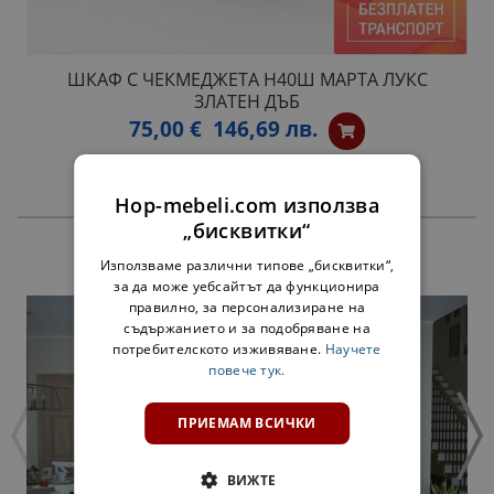
ШКАФ С ЧЕКМЕДЖЕТА H40Ш МАРТА ЛУКС
ЗЛАТЕН ДЪБ
75,00 €
146,69 лв.
Hop-mebeli.com използва
„бисквитки“
ПРОДУКТИ
Използваме различни типове „бисквитки“,
за да може уебсайтът да функционира
правилно, за персонализиране на
съдържанието и за подобряване на
потребителското изживяване.
Научете
повече тук.
ПРИЕМАМ ВСИЧКИ
ВИЖТЕ