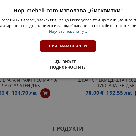
ДОБАВИ В КОМПЛЕКТА
Hop-mebeli.com използва „бисквитки“
 различни типове „бисквитки“, за да може уебсайтът да функционира п
лизиране на съдържанието и за подобряване на потребителското изж
Научете повече тук.
ПРИЕМАМ ВСИЧКИ
ВИЖТЕ
ПОДРОБНОСТИТЕ
 ВРАТА И РАФТ H50 МАРТА
ШКАФ С ЧЕКМЕДЖЕТА H60
ЛУКС ЗЛАТЕН ДЪБ
ЛУКС ЗЛАТЕН ДЪБ
00 €
101,70 лв.
78,00 €
152,55 лв.
ПРОДУКТИ