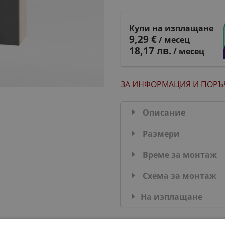
Купи на изплащане
9,29 €
/ месец
18,17 лв.
/ месец
ЗА ИНФОРМАЦИЯ
И ПОРЪ
Описание
Размери
Време за монтаж
Схема за монтаж
На изплащане