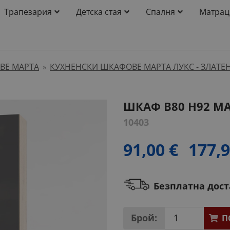
Трапезария
Детска стая
Спалня
Матрац
ВЕ МАРТА
КУХНЕНСКИ ШКАФОВЕ МАРТА ЛУКС - ЗЛАТЕН
»
ШКАФ B80 H92 МА
10403
91,00 €
177,9
Безплатна дос
Брой:
П