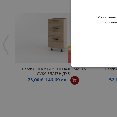
Използваме
персона
ШКАФ С ЧЕКМЕДЖЕТА H40Ш МАРТА
ШКАФ С
ЛУКС ЗЛАТЕН ДЪБ
75,00 €
146,69 лв.
52,