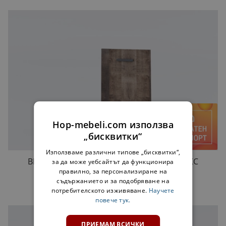
Hop-mebeli.com използва
„бисквитки“
Използваме различни типове „бисквитки“,
ВРАТА 45 СМ ЗА ЕЛЕКТРОУРЕД МАРТА ЛУКС
за да може уебсайтът да функционира
КОЛОНИАЛЕН ДЪБ
правилно, за персонализиране на
съдържанието и за подобряване на
15,00 €
потребителското изживяване.
Научете
повече тук.
ПРИЕМАМ ВСИЧКИ