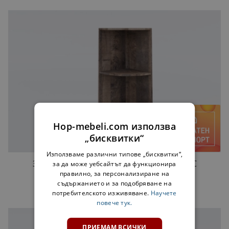
Hop-mebeli.com използва
„бисквитки“
Използваме различни типове „бисквитки“,
ЗАОБЛЕНА ЕТАЖЕРКА B30K3 МАРТА ЛУКС
за да може уебсайтът да функционира
КОЛОНИАЛЕН ДЪБ
правилно, за персонализиране на
съдържанието и за подобряване на
22,00 €
потребителското изживяване.
Научете
повече тук.
ПРИЕМАМ ВСИЧКИ