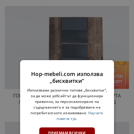
Hop-mebeli.com използва
„бисквитки“
Използваме различни типове „бисквитки“,
ГОРЕН ЪГЛОВ ШКАФ 60Х60 С ВИТРИНА МАРТА
за да може уебсайтът да функционира
ЛУКС КОЛОНИАЛЕН ДЪБ / ГРАФИТ ГЛАНЦ
правилно, за персонализиране на
съдържанието и за подобряване на
70,00 €
потребителското изживяване.
Научете
повече тук.
ПРИЕМАМ ВСИЧКИ