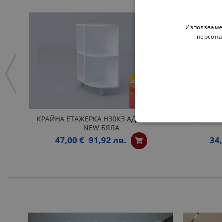
Използваме
персона
КРАЙНА ЕТАЖЕРКА Н30КЗ АДЕЛ ЛУКС
ДОЛНА 
NEW БЯЛА
47,00 €
91,92 лв.
34