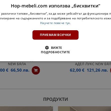
Hop-mebeli.com използва „бисквитки“
 различни типове „бисквитки“, за да може уебсайтът да функционира п
лизиране на съдържанието и за подобряване на потребителското изж
Научете повече тук.
ПРИЕМАМ ВСИЧКИ
ВИЖТЕ
ПОДРОБНОСТИТЕ
ЕТАЖЕРКА Н20П АДЕЛ ЛУКС
ОТВОРЕН ШКАФ ЗА БУТИЛКИ
NEW БЯЛА
АДЕЛ ЛУКС NEW БЯ
,00 €
66,50 лв.
62,00 €
121,26 лв.
ПРОДУКТИ