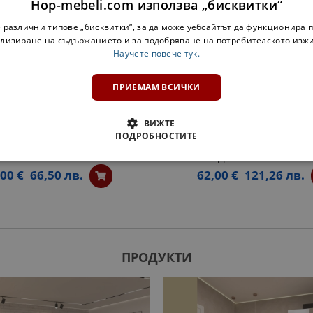
Hop-mebeli.com използва „бисквитки“
 различни типове „бисквитки“, за да може уебсайтът да функционира п
лизиране на съдържанието и за подобряване на потребителското изж
Научете повече тук.
ПРИЕМАМ ВСИЧКИ
ВИЖТЕ
ПОДРОБНОСТИТЕ
ЕТАЖЕРКА Н20П АДЕЛ ЛУКС
ОТВОРЕН ШКАФ ЗА БУТИЛКИ
NEW БЯЛА
АДЕЛ ЛУКС NEW БЯ
,00 €
66,50 лв.
62,00 €
121,26 лв.
ПРОДУКТИ