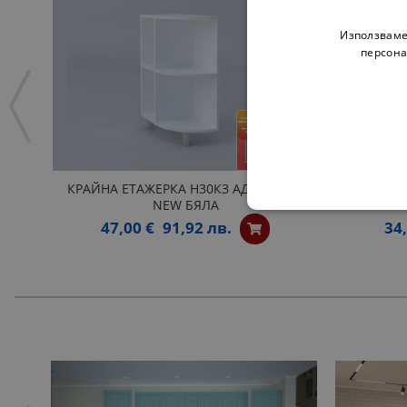
Използваме
персона
КРАЙНА ЕТАЖЕРКА Н30КЗ АДЕЛ ЛУКС
ДОЛНА 
NEW БЯЛА
47,00 €
91,92 лв.
34