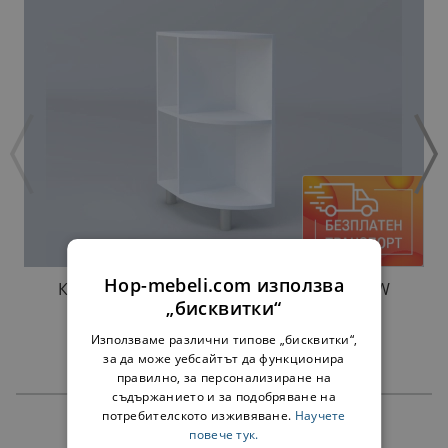
Hop-mebeli.com използва
КРАЙНА ЕТАЖЕРКА Н30КЗ АДЕЛ ЛУКС NEW
„бисквитки“
БЯЛА
47,00 €
91,92 лв.
Използваме различни типове „бисквитки“,
за да може уебсайтът да функционира
правилно, за персонализиране на
съдържанието и за подобряване на
потребителското изживяване.
Научете
ПРОДУКТИ
повече тук.