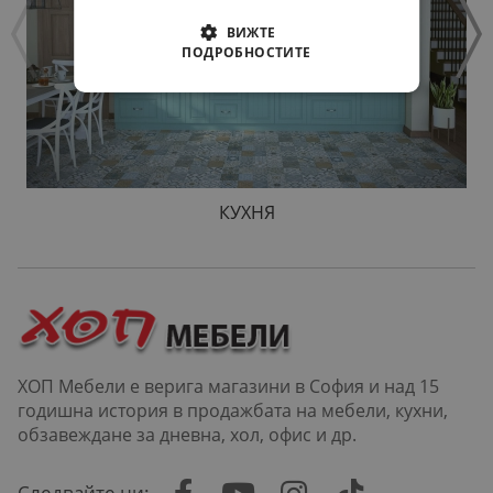
ВИЖТЕ
ПОДРОБНОСТИТЕ
КУХНЯ
ХОП Мебели е верига магазини в София и над 15
годишна история в продажбата на мебели, кухни,
обзавеждане за дневна, хол, офис и др.
Следвайте ни: