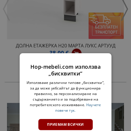
ДОЛНА ЕТАЖЕРКА Н20 МАРТА ЛУКС АРТУУД
38,00 €
Hop-mebeli.com използва
„бисквитки“
Използваме различни типове „бисквитки“,
за да може уебсайтът да функционира
ПРОДУКТИ
правилно, за персонализиране на
съдържанието и за подобряване на
потребителското изживяване.
Научете
повече тук.
ПРИЕМАМ ВСИЧКИ