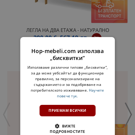
ЛЕГЛА НА ДВА ЕТАЖА - НАТУРАЛНО
290,00 €
567,19 лв.
Hop-mebeli.com използва
„бисквитки“
ДОПЪЛНИ КОМПЛЕКТ:
Използваме различни типове „бисквитки“,
за да може уебсайтът да функционира
правилно, за персонализиране на
съдържанието и за подобряване на
потребителското изживяване.
Научете
повече тук.
ПРИЕМАМ ВСИЧКИ
ВИЖТЕ
ПОДРОБНОСТИТЕ